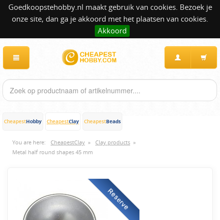
Goedkoopstehobby.nl maakt gebruik van cookies. Bezoek je
onze site, dan ga je akkoord met het plaatsen van cookies.
Akkoord
Hobby
Clay
Beads
Cheapest
Cheapest
Cheapest
You are here:
CheapestClay
»
Clay products
»
Metal half round shapes 45 mm
Reserve