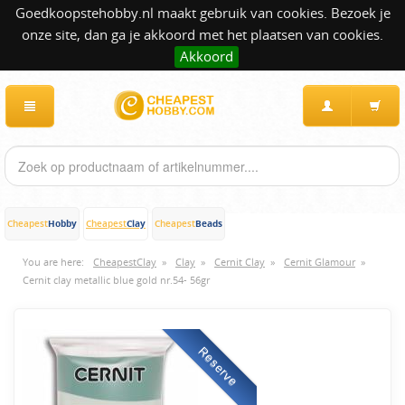
Goedkoopstehobby.nl maakt gebruik van cookies. Bezoek je
onze site, dan ga je akkoord met het plaatsen van cookies.
Akkoord
Hobby
Clay
Beads
Cheapest
Cheapest
Cheapest
You are here:
CheapestClay
»
Clay
»
Cernit Clay
»
Cernit Glamour
»
Cernit clay metallic blue gold nr.54- 56gr
Reserve