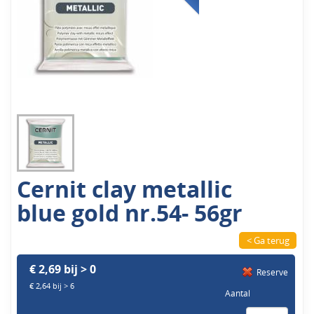
Cernit clay metallic
blue gold nr.54- 56gr
< Ga terug
€ 2,69 bij > 0
Reserve
€ 2,64 bij > 6
Aantal