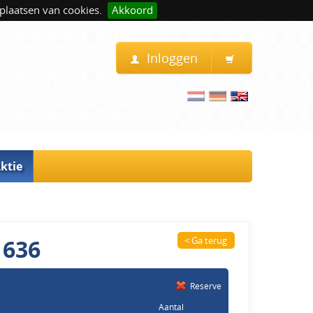
plaatsen van cookies.
Akkoord
Inloggen
ktie
 636
< Ga terug
Reserve
Aantal