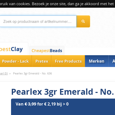
ik van cookies. Bezoek je onze site, dan ga je akkoord met het 
Clay
pest
Cheapest
Beads
Merken
A
Powder - Lack
Pretex
Free Products
arl EX
»
Pearlex 3gr Emerald - No. 636
Pearlex 3gr Emerald - No.
Van
€ 3,99
for € 2,19 bij > 0