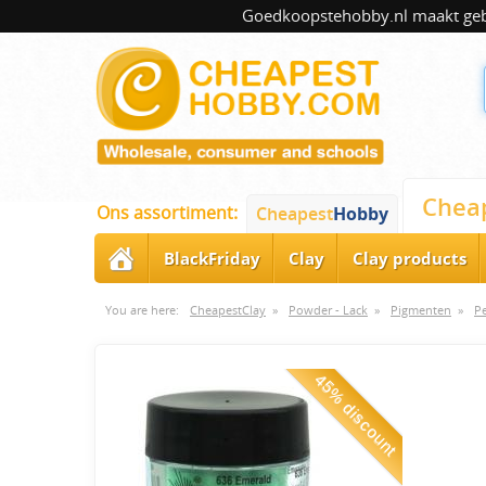
Goedkoopstehobby.nl maakt gebru
Chea
Ons assortiment:
Cheapest
Hobby
BlackFriday
Clay
Clay products
You are here:
CheapestClay
»
Powder - Lack
»
Pigmenten
»
Pe
45% discount