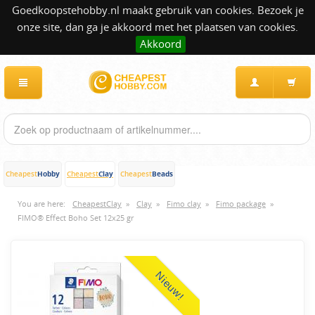
Goedkoopstehobby.nl maakt gebruik van cookies. Bezoek je
onze site, dan ga je akkoord met het plaatsen van cookies.
Akkoord
Hobby
Clay
Beads
Cheapest
Cheapest
Cheapest
You are here:
CheapestClay
»
Clay
»
Fimo clay
»
Fimo package
»
FIMO® Effect Boho Set 12x25 gr
Nieuw!