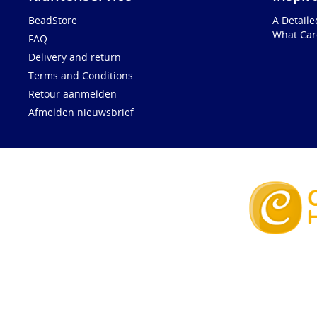
BeadStore
A Detail
What Car
FAQ
Delivery and return
Terms and Conditions
Retour aanmelden
Afmelden nieuwsbrief