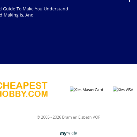
ed Guide To Make You Understand
d Making Is, And
© 2005 - 2026 Bram en Elsbeth VOF