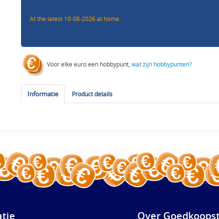
At the latest 10-08-2026 at home.
Voor elke euro een hobbypunt,
wat zijn hobbypunten?
Informatie
Product details
atie
Over Goedkoopst