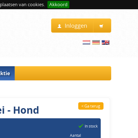
plaatsen van cookies.
Akkoord
Inloggen
ktie
i - Hond
< Ga terug
In stock
Aantal