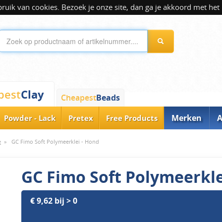
ik van cookies. Bezoek je onze site, dan ga je akkoord met het 
Clay
pest
Cheapest
Beads
Merken
A
Powder - Lack
Pretex
Free Products
e
»
GC Fimo Soft Polymeerklei - Hond
GC Fimo Soft Polymeerkle
€ 9,62 bij > 0