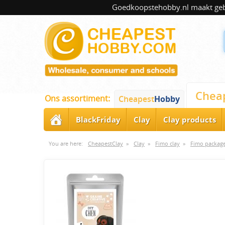
Goedkoopstehobby.nl maakt gebru
Chea
Ons assortiment:
Cheapest
Hobby
BlackFriday
Clay
Clay products
You are here:
CheapestClay
»
Clay
»
Fimo clay
»
Fimo packag