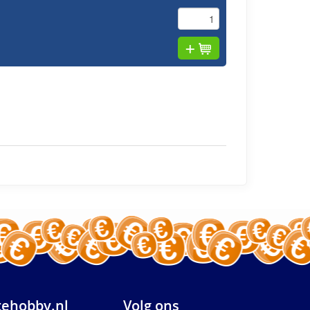
ehobby.nl
Volg ons