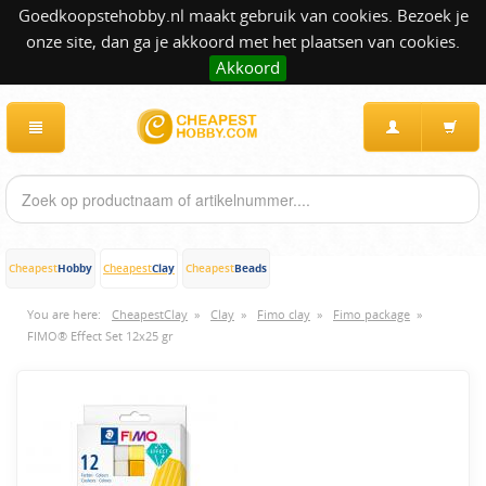
Goedkoopstehobby.nl maakt gebruik van cookies. Bezoek je
onze site, dan ga je akkoord met het plaatsen van cookies.
Akkoord
Hobby
Clay
Beads
Cheapest
Cheapest
Cheapest
You are here:
CheapestClay
»
Clay
»
Fimo clay
»
Fimo package
»
FIMO® Effect Set 12x25 gr