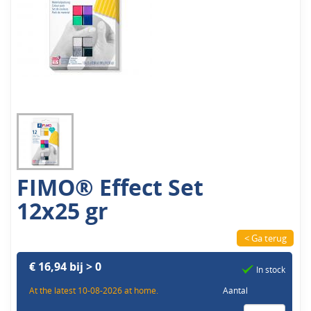
FIMO® Effect Set
12x25 gr
< Ga terug
€ 16,94 bij > 0
In stock
At the latest 10-08-2026 at home.
Aantal