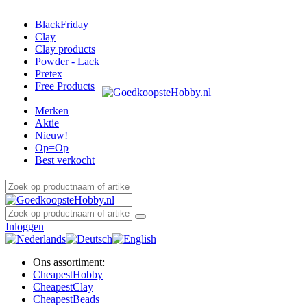
BlackFriday
Clay
Clay products
Powder - Lack
Pretex
Free Products
Merken
Aktie
Nieuw!
Op=Op
Best verkocht
Inloggen
Ons assortiment:
Cheapest
Hobby
Cheapest
Clay
Cheapest
Beads