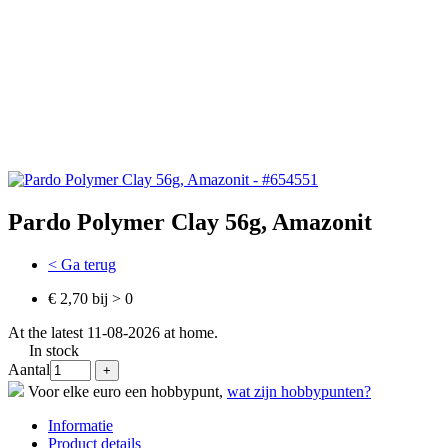
Pardo Polymer Clay 56g, Amazonit
< Ga terug
€ 2,70 bij > 0
At the latest 11-08-2026 at home.
In stock
Aantal
Voor elke euro een hobbypunt,
wat zijn hobbypunten?
Informatie
Product details