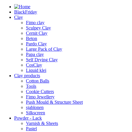
BlackFriday
Clay
Fimo clay
Sculpey Clay
Cernit Clay
Beton
Pardo Clay
Large Pack of Clay
Papa clay
Self Drying Clay
CosClay
Liquid klei
Clay products
Cotton Balls
Tools
Cookie Cutters
Fimo Jewellery
Push Mould & Structure Sheet
sjablonen
Silkscreen
Powder - Lack
Varnish & Sheets
Pastel