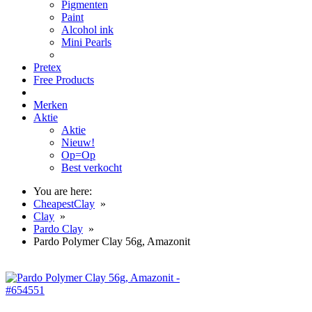
Pigmenten
Paint
Alcohol ink
Mini Pearls
Pretex
Free Products
Merken
Aktie
Aktie
Nieuw!
Op=Op
Best verkocht
You are here:
CheapestClay
»
Clay
»
Pardo Clay
»
Pardo Polymer Clay 56g, Amazonit