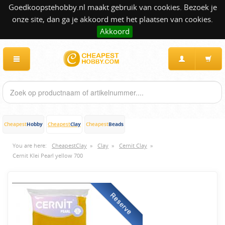
Goedkoopstehobby.nl maakt gebruik van cookies. Bezoek je
onze site, dan ga je akkoord met het plaatsen van cookies.
Akkoord
Hobby
Clay
Beads
Cheapest
Cheapest
Cheapest
You are here:
CheapestClay
»
Clay
»
Cernit Clay
»
Cernit Klei Pearl yellow 700
Reserve