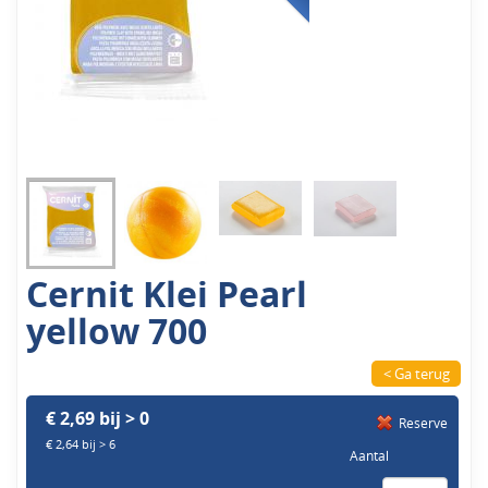
Cernit Klei Pearl
yellow 700
< Ga terug
€ 2,69 bij > 0
Reserve
€ 2,64 bij > 6
Aantal