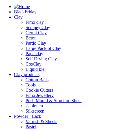
BlackFriday
Clay
Fimo clay
Sculpey Clay
Cernit Clay
Beton
Pardo Clay
Large Pack of Clay
Papa clay
Self Drying Clay
CosClay
Liquid klei
Clay products
Cotton Balls
Tools
Cookie Cutters
Fimo Jewellery
Push Mould & Structure Sheet
sjablonen
Silkscreen
Powder - Lack
Varnish & Sheets
Pastel