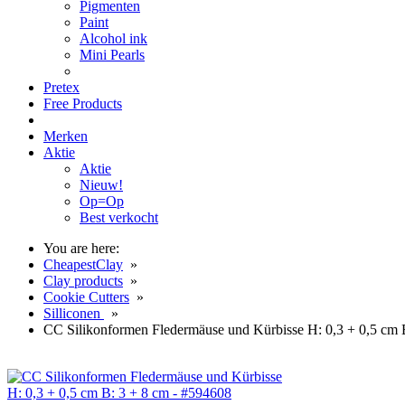
Pigmenten
Paint
Alcohol ink
Mini Pearls
Pretex
Free Products
Merken
Aktie
Aktie
Nieuw!
Op=Op
Best verkocht
You are here:
CheapestClay
»
Clay products
»
Cookie Cutters
»
Silliconen
»
CC Silikonformen Fledermäuse und Kürbisse H: 0,3 + 0,5 cm 