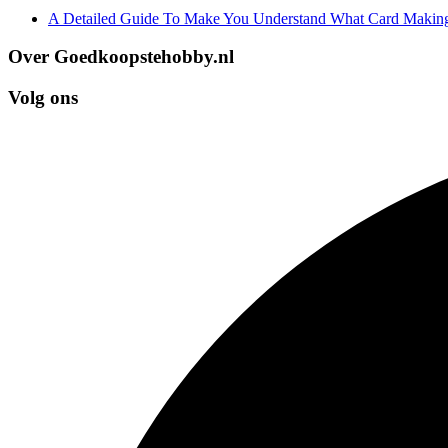
A Detailed Guide To Make You Understand What Card Making
Over Goedkoopstehobby.nl
Volg ons