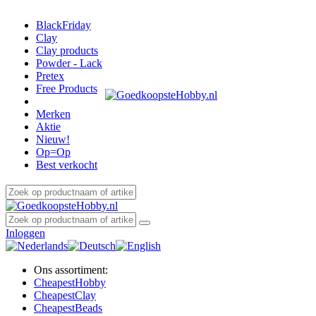
BlackFriday
Clay
Clay products
Powder - Lack
Pretex
Free Products
Merken
Aktie
Nieuw!
Op=Op
Best verkocht
Inloggen
Ons assortiment:
Cheapest
Hobby
Cheapest
Clay
Cheapest
Beads