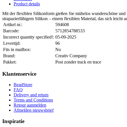
Product details
Mit der flexiblen Silikonform gießen Sie mühelos wunderschöne und d
strapazierfähigem Silikon – einem flexiblen Material, das sich leicht 
Artikel nr.:
594608
Barcode:
5712854788533
Incorrect quantity specified!:
05-09-2025
Levertijd:
96
Fits in mailbox:
No
Brand:
Creativ Company
Pakket:
Post zonder track en trace
Klantenservice
BeadStore
FAQ
Delivery and return
Terms and Conditions
Retour aanmelden
Afmelden nieuwsbrief
Inspiratie