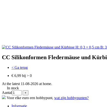
CC Silikonformen Fledermäuse und Kürbiss
< Ga terug
€ 6,99 bij > 0
At the latest 11-08-2026 at home.
In stock
Aantal
Voor elke euro een hobbypunt,
wat zijn hobbypunten?
Informatie