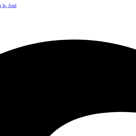
 Is, And