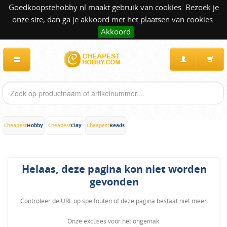
Goedkoopstehobby.nl maakt gebruik van cookies. Bezoek je
onze site, dan ga je akkoord met het plaatsen van cookies.
Akkoord
Hobby
Clay
Beads
Cheapest
Cheapest
Cheapest
Helaas, deze pagina kon niet worden
gevonden
Controleer de URL op spelfouten of deze pagina bestaat niet meer.
Onze excuses voor het ongemak.