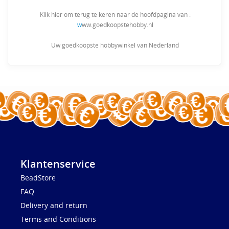
Klik hier om terug te keren naar de hoofdpagina van :
w
ww.goedkoopstehobby.nl
Uw goedkoopste hobbywinkel van Nederland
Klantenservice
BeadStore
FAQ
Delivery and return
Terms and Conditions