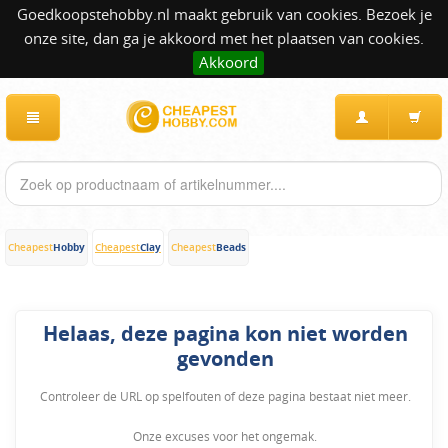
Goedkoopstehobby.nl maakt gebruik van cookies. Bezoek je
onze site, dan ga je akkoord met het plaatsen van cookies.
Akkoord
Hobby
Clay
Beads
Cheapest
Cheapest
Cheapest
Helaas, deze pagina kon niet worden
gevonden
Controleer de URL op spelfouten of deze pagina bestaat niet meer.
Onze excuses voor het ongemak.