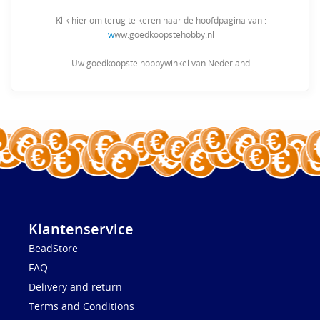
Klik hier om terug te keren naar de hoofdpagina van :
w
ww.goedkoopstehobby.nl
Uw goedkoopste hobbywinkel van Nederland
Klantenservice
BeadStore
FAQ
Delivery and return
Terms and Conditions