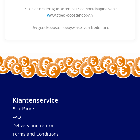
Klik hier om terug te keren naar de hoofdpagina van :
w
ww.goedkoopstehobby.nl
Uw goedkoopste hobbywinkel van Nederland
Klantenservice
BeadStore
FAQ
Delivery and return
Terms and Conditions