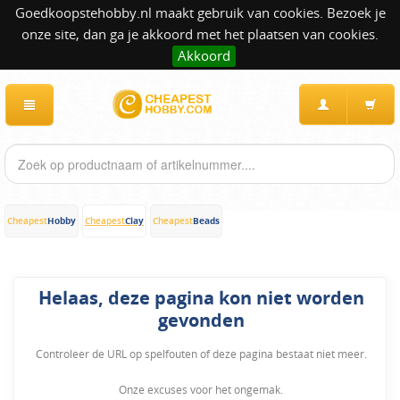
Goedkoopstehobby.nl maakt gebruik van cookies. Bezoek je
onze site, dan ga je akkoord met het plaatsen van cookies.
Akkoord
Hobby
Clay
Beads
Cheapest
Cheapest
Cheapest
Helaas, deze pagina kon niet worden
gevonden
Controleer de URL op spelfouten of deze pagina bestaat niet meer.
Onze excuses voor het ongemak.