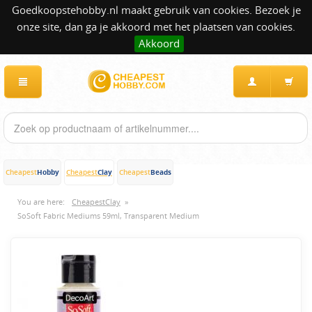
Goedkoopstehobby.nl maakt gebruik van cookies. Bezoek je
onze site, dan ga je akkoord met het plaatsen van cookies.
Akkoord
Hobby
Clay
Beads
Cheapest
Cheapest
Cheapest
You are here:
CheapestClay
»
SoSoft Fabric Mediums 59ml, Transparent Medium