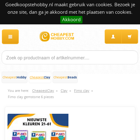
Goedkoopstehobby.nl maakt gebruik van cookies. Bezoek je
onze site, dan ga je akkoord met het plaatsen van cookies.
Akkoord
Hobby
Clay
Beads
Cheapest
Cheapest
Cheapest
You are here:
CheapestClay
»
Clay
»
Fimo clay
»
Fimo clay gemstone 6 pieces