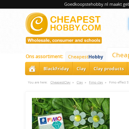
Goedkoopstehobby.nl maakt gebru
Chea
Ons assortiment:
Cheapest
Hobby
BlackFriday
Clay
Clay products
You are here:
CheapestClay
»
Clay
»
Fimo clay
»
Fimo effect 5