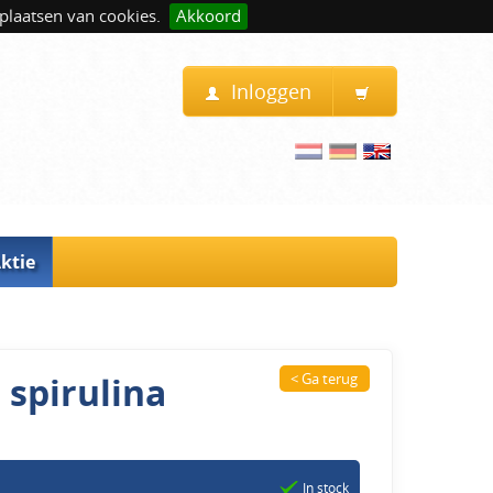
plaatsen van cookies.
Akkoord
Inloggen
ktie
 spirulina
< Ga terug
In stock