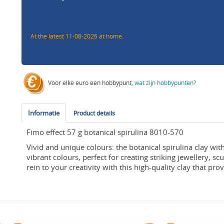
At the latest 11-08-2026 at home.
Voor elke euro een hobbypunt,
wat zijn hobbypunten?
Informatie
Product details
Fimo effect 57 g botanical spirulina 8010-570
Vivid and unique colours: the botanical spirulina clay wit
vibrant colours, perfect for creating striking jewellery, sc
rein to your creativity with this high-quality clay that pr