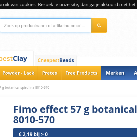
ik van cookies. Bezoek je onze site, dan ga je akkoord met het 
Clay
pest
Cheapest
Beads
Merken
A
Powder - Lack
Pretex
Free Products
7 g botanical spirulina 8010-570
Fimo effect 57 g botanical
8010-570
€ 2,19 bij > 0