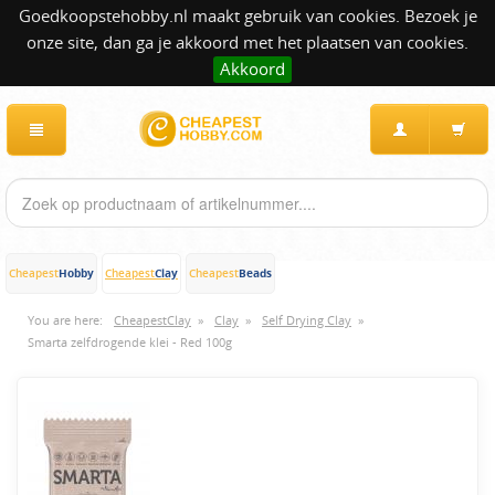
Goedkoopstehobby.nl maakt gebruik van cookies. Bezoek je
onze site, dan ga je akkoord met het plaatsen van cookies.
Akkoord
Hobby
Clay
Beads
Cheapest
Cheapest
Cheapest
You are here:
CheapestClay
»
Clay
»
Self Drying Clay
»
Smarta zelfdrogende klei - Red 100g