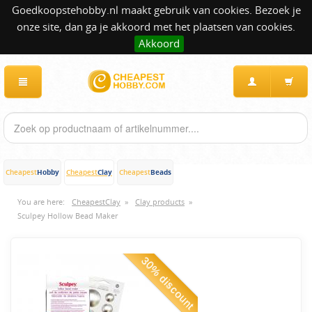
Goedkoopstehobby.nl maakt gebruik van cookies. Bezoek je
onze site, dan ga je akkoord met het plaatsen van cookies.
Akkoord
Hobby
Clay
Beads
Cheapest
Cheapest
Cheapest
You are here:
CheapestClay
»
Clay products
»
Sculpey Hollow Bead Maker
30% discount