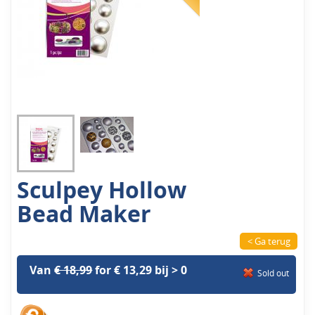
Sculpey Hollow
Bead Maker
< Ga terug
Van
€ 18,99
for € 13,29 bij > 0
Sold out