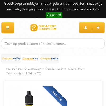
Goedkoopstehobby.nl maakt gebruik van cookies. Bezoek je
onze site, dan ga je akkoord met het plaatsen van cookies.
Akkoord
Hobby
Clay
Beads
Cheapest
Cheapest
Cheapest
You are here:
CheapestClay
»
Powder - Lack
»
Alcohol ink
»
Cernit Alcohol Ink Yellow 700
Reserve