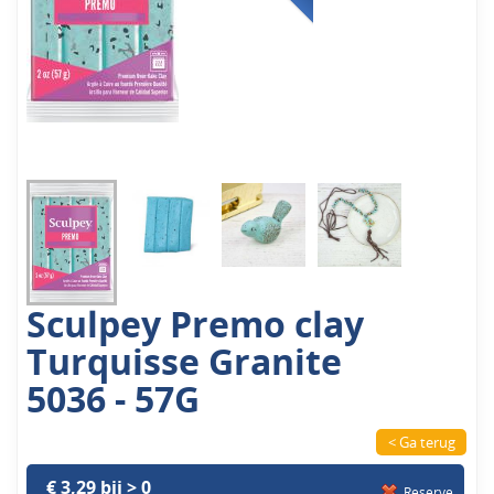
Sculpey Premo clay
Turquisse Granite
5036 - 57G
< Ga terug
€ 3,29 bij > 0
Reserve