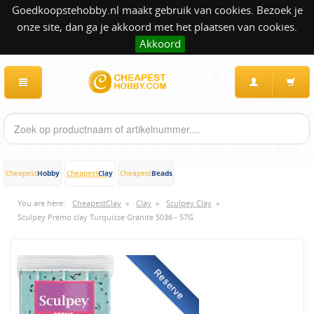
Goedkoopstehobby.nl maakt gebruik van cookies. Bezoek je
onze site, dan ga je akkoord met het plaatsen van cookies.
Akkoord
Hobby
Clay
Beads
Cheapest
Cheapest
Cheapest
You are here:
CheapestClay
»
Clay
»
Sculpey Clay
»
Sculpey Premo clay Turquisse Granite 5036 - 57G
Reserve