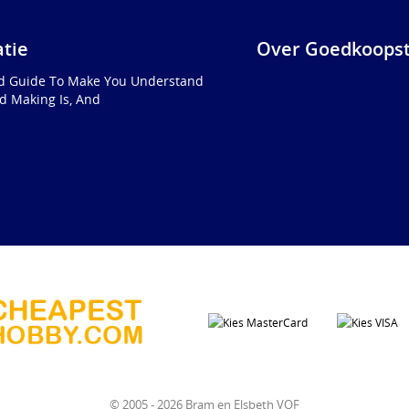
atie
Over Goedkoopst
ed Guide To Make You Understand
d Making Is, And
© 2005 - 2026 Bram en Elsbeth VOF