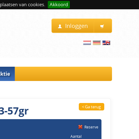
plaatsen van cookies.
Akkoord
Inloggen
ktie
13-57gr
< Ga terug
Reserve
Aantal