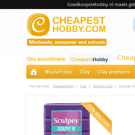
Goedkoopstehobby.nl maakt gebru
Chea
Ons assortiment:
Cheapest
Hobby
BlackFriday
Clay
Clay products
You are here:
CheapestClay
»
Clay
»
Sculpey Clay
»
Sculpey II
25% discount