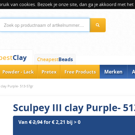
ik van cookies. Bezoek je onze site, dan ga je akkoord met het 
Clay
pest
Cheapest
Beads
Merken
A
Powder - Lack
Pretex
Free Products
I clay Purple- 513-57gr
Sculpey III clay Purple- 5
Van
€ 2,94
for € 2,21 bij > 0