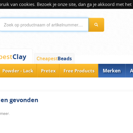
ik van cookies. Bezoek je onze site, dan ga je akkoord met het 
Clay
pest
Cheapest
Beads
Merken
A
Powder - Lack
Pretex
Free Products
rden gevonden
 meer.