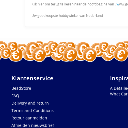
Klik hier om terug te keren naar de hoofdpagina van :
w
ww.g
Uw goedkoopste hobbywinkel van Nederland
Klantenservice
Inspir
BeadStore
A Detail
What Car
FAQ
Delivery and return
Terms and Conditions
Retour aanmelden
Afmelden nieuwsbrief