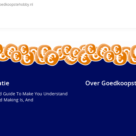
oedkoopstehobby.nl
atie
Over Goedkoopst
ed Guide To Make You Understand
d Making Is, And