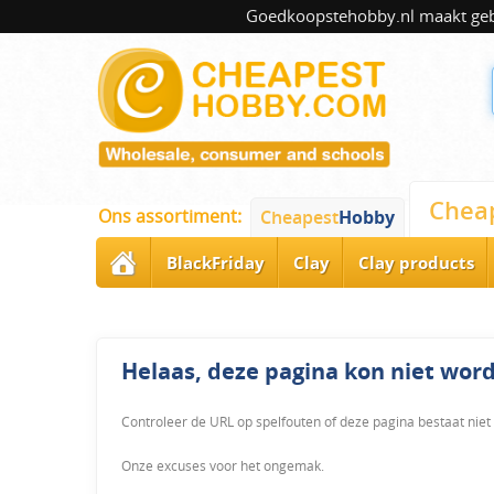
Goedkoopstehobby.nl maakt gebru
Chea
Ons assortiment:
Cheapest
Hobby
BlackFriday
Clay
Clay products
Helaas, deze pagina kon niet wo
Controleer de URL op spelfouten of deze pagina bestaat niet
Onze excuses voor het ongemak.