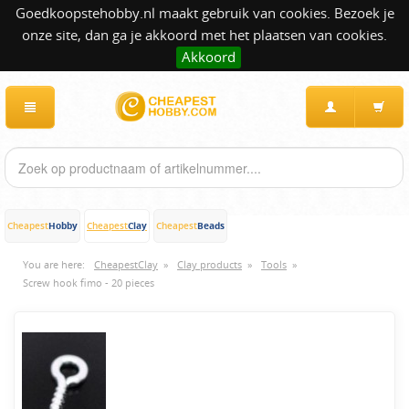
Goedkoopstehobby.nl maakt gebruik van cookies. Bezoek je
onze site, dan ga je akkoord met het plaatsen van cookies.
Akkoord
Hobby
Clay
Beads
Cheapest
Cheapest
Cheapest
You are here:
CheapestClay
»
Clay products
»
Tools
»
Screw hook fimo - 20 pieces