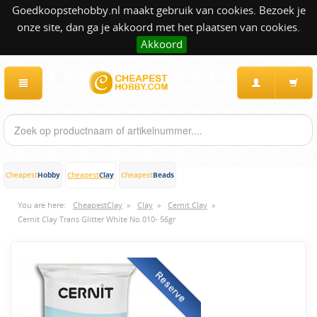
Goedkoopstehobby.nl maakt gebruik van cookies. Bezoek je
onze site, dan ga je akkoord met het plaatsen van cookies.
Akkoord
Hobby
Clay
Beads
Cheapest
Cheapest
Cheapest
You are here:
CheapestClay
»
Clay
»
Cernit Clay
»
Cernit Clay Trans Glitter White No.010- 56gr
Reserve