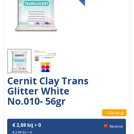
Cernit Clay Trans
Glitter White
No.010- 56gr
< Ga terug
€ 2,69 bij > 0
Reserve
€ 2,64 bij > 6