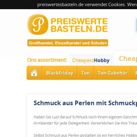
preiswertesbasteln.de verwendet Cookies. Wenn
Chea
Ons assortiment:
Cheapest
Hobby
BlackFriday
Ton
Ton-Zubehör
Schmuck aus Perlen mit Schmuck
Haben Sie Lust darauf Schmuck nach ihrem eigenen Geschma
Armbänder für jede Gelegenheit. Verwirklichen Sie ihre Trä
Selbst Schmuck aus Perlen gestalten ist ein herrliches Hob