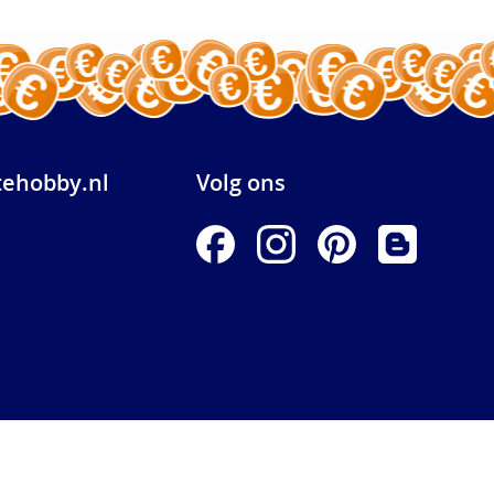
ehobby.nl
Volg ons