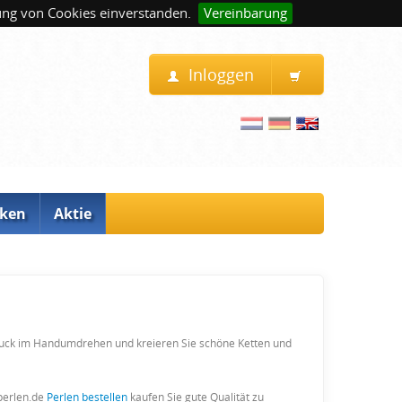
ung von Cookies einverstanden.
Vereinbarung
Inloggen
ken
Aktie
muck im Handumdrehen und kreieren Sie schöne Ketten und
eperlen.de
Perlen bestellen
kaufen Sie gute Qualität zu