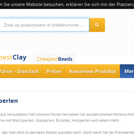
 Sie unsere Website besuchen, erklären Sie sich mit der Platzier
Clay
pest
Cheapest
Beads
Mer
Pulver - Glanzlack
Pretex
Kostenlose Produkte
perlen
ck herzustellen? Mit unseren Perlen herstellen Sie wunderschönen Perlensch
ume mit Wachsperlen, Glasperlen, Rocailles, Holzperlen und vielem mehr.
by, das man jetzt zu geringen Kosten ausüben kann. Denn wenn Sie bei Preiswert