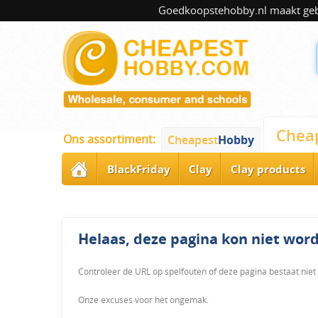
Goedkoopstehobby.nl maakt gebru
Chea
Ons assortiment:
Cheapest
Hobby
BlackFriday
Clay
Clay products
Helaas, deze pagina kon niet wo
Controleer de URL op spelfouten of deze pagina bestaat niet
Onze excuses voor het ongemak.