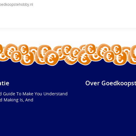
oedkoopstehobby.nl
atie
Over Goedkoopst
ed Guide To Make You Understand
d Making Is, And