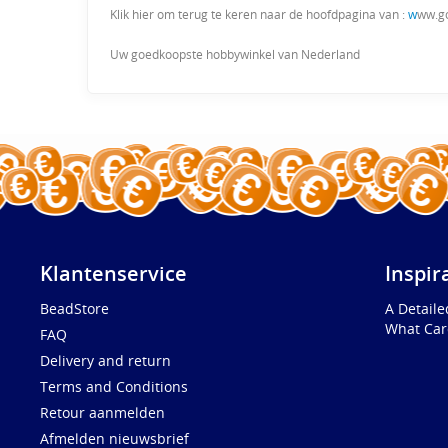
Klik hier om terug te keren naar de hoofdpagina van :
w
ww.g
Uw goedkoopste hobbywinkel van Nederland
Klantenservice
Inspir
BeadStore
A Detail
What Car
FAQ
Delivery and return
Terms and Conditions
Retour aanmelden
Afmelden nieuwsbrief