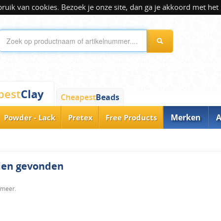
ik van cookies. Bezoek je onze site, dan ga je akkoord met het 
Clay
pest
Cheapest
Beads
Merken
A
Powder - Lack
Pretex
Free Products
rden gevonden
 meer.