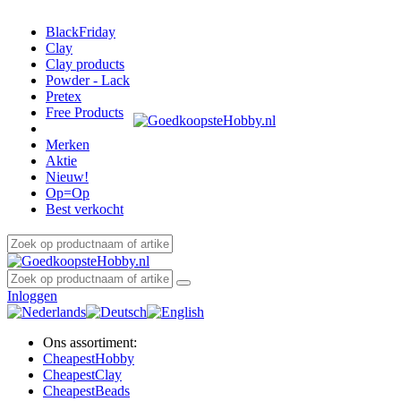
BlackFriday
Clay
Clay products
Powder - Lack
Pretex
Free Products
Merken
Aktie
Nieuw!
Op=Op
Best verkocht
Inloggen
Ons assortiment:
Cheapest
Hobby
Cheapest
Clay
Cheapest
Beads