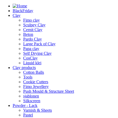
BlackFriday
Clay
Fimo clay
Sculpey Clay
Cernit Clay
Beton
Pardo Clay
Large Pack of Clay
Papa clay
Self Drying Clay
CosClay
Liquid klei
Clay products
Cotton Balls
Tools
Cookie Cutters
Fimo Jewellery
Push Mould & Structure Sheet
sjablonen
Silkscreen
Powder - Lack
Varnish & Sheets
Pastel