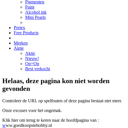
Pigmenten
Paint
Alcohol ink
Mini Pearls
Pretex
Free Products
Merken
Aktie
Aktie
Nieuw!
Op=Op
Best verkocht
Helaas, deze pagina kon niet worden
gevonden
Controleer de URL op spelfouten of deze pagina bestaat niet meer.
Onze excuses voor het ongemak.
Klik hier om terug te keren naar de hoofdpagina van :
w
ww.goedkoopstehobby.nl