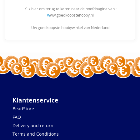
Klik hier om terug te keren naar de hoofdpagina van :
w
ww.goedkoopstehobby.nl
Uw goedkoopste hobbywinkel van Nederland
Klantenservice
BeadStore
FAQ
Delivery and return
Terms and Conditions