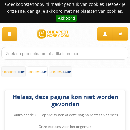
Goedkoopstehobby.nl maakt gebruik van cookies. Bezoek je
onze site, dan ga je akkoord met het plaatsen van cookies.
Akkoord
Hobby
Clay
Beads
Cheapest
Cheapest
Cheapest
Helaas, deze pagina kon niet worden
gevonden
Controleer de URL op spelfouten of deze pagina bestaat niet meer.
Onze excuses voor het ongemak.