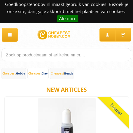
Goedkoopstehobby.nl maakt gebruik van cookies. Bezoek je
onze site, dan ga je akkoord met het plaatsen van cookies.
Akkoord
Hobby
Clay
Beads
Cheapest
Cheapest
Cheapest
NEW ARTICLES
Nieuw!