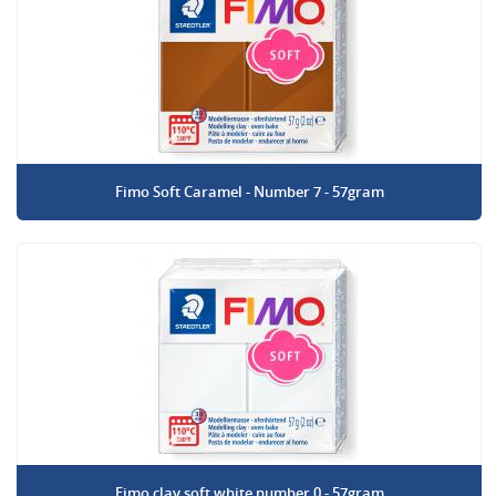
Fimo Soft Caramel - Number 7 - 57gram
Fimo clay soft white number 0 - 57gram