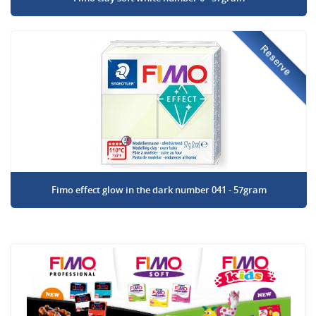
Reserve
Fimo effect glow in the dark number 041 - 57gram