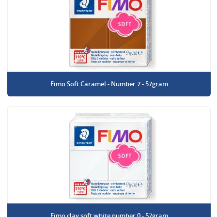
Fimo Soft Caramel - Number 7 - 57gram
Fimo clay soft white number 0 - 57gram