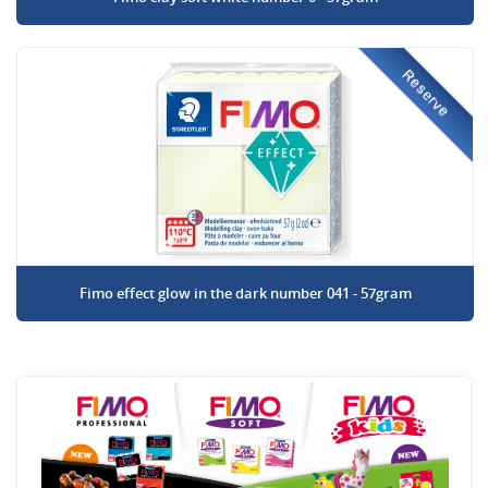
Reserve
Fimo effect glow in the dark number 041 - 57gram