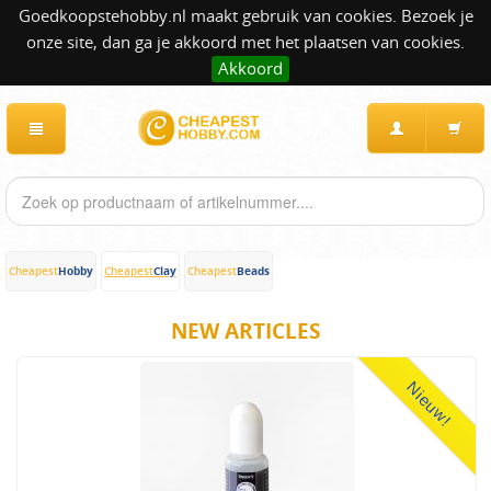
Goedkoopstehobby.nl maakt gebruik van cookies. Bezoek je
onze site, dan ga je akkoord met het plaatsen van cookies.
Akkoord
Hobby
Clay
Beads
Cheapest
Cheapest
Cheapest
NEW ARTICLES
Nieuw!