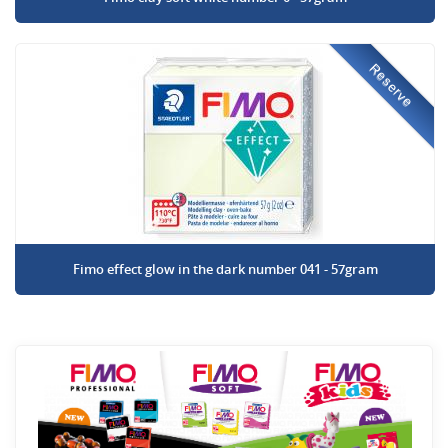
Reserve
Fimo effect glow in the dark number 041 - 57gram