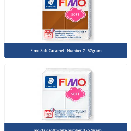
Fimo Soft Caramel - Number 7 - 57gram
Fimo clay soft white number 0 - 57gram