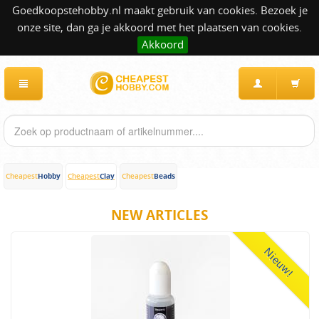
Goedkoopstehobby.nl maakt gebruik van cookies. Bezoek je
onze site, dan ga je akkoord met het plaatsen van cookies.
Akkoord
Hobby
Clay
Beads
Cheapest
Cheapest
Cheapest
NEW ARTICLES
Nieuw!