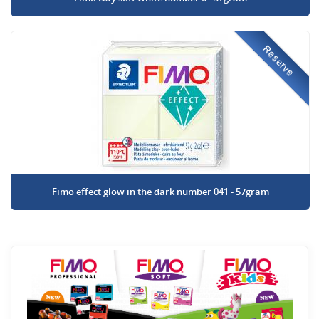
Reserve
Fimo effect glow in the dark number 041 - 57gram