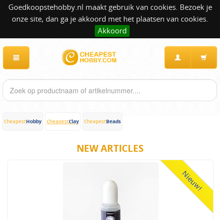
Goedkoopstehobby.nl maakt gebruik van cookies. Bezoek je
onze site, dan ga je akkoord met het plaatsen van cookies.
Akkoord
Hobby
Clay
Beads
Cheapest
Cheapest
Cheapest
NEW ARTICLES
Nieuw!