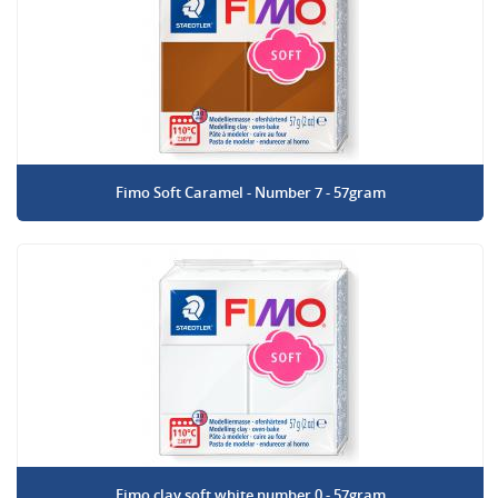
Fimo Soft Caramel - Number 7 - 57gram
Fimo clay soft white number 0 - 57gram